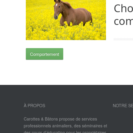
Cho
com
Comportement
À PROPOS
NOTRE SE
Carottes & Bâtons propose de services
professionnels animaliers, des séminaires et
des cours d’éducation pour les propriétaires