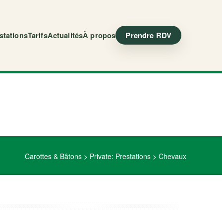
stations
Tarifs
Actualités
À propos
Prendre RDV
Carottes & Bâtons
>
Private: Prestations
> Chevaux